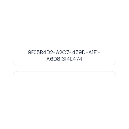
9E05B4D2-A2C7-459D-A1E1-
A6D81314E474