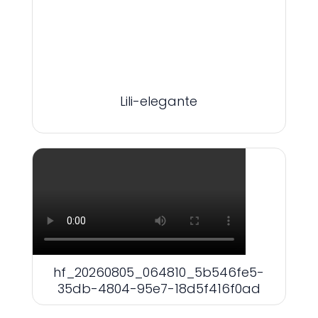
Lili-elegante
hf_20260805_064810_5b546fe5-
35db-4804-95e7-18d5f416f0ad