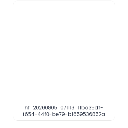
hf_20260805_071113_11ba39df-
f654-44f0-be79-b1659536852a