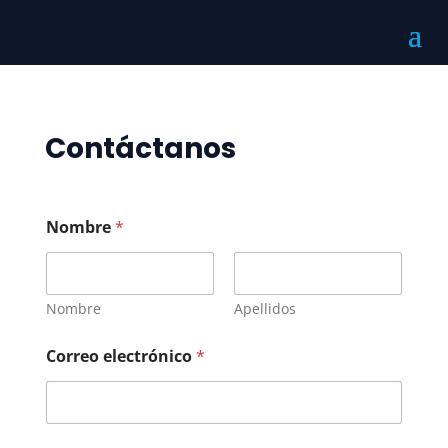
Contáctanos
Nombre
*
Nombre
Apellidos
C
Correo electrónico
*
o
m
e
n
t