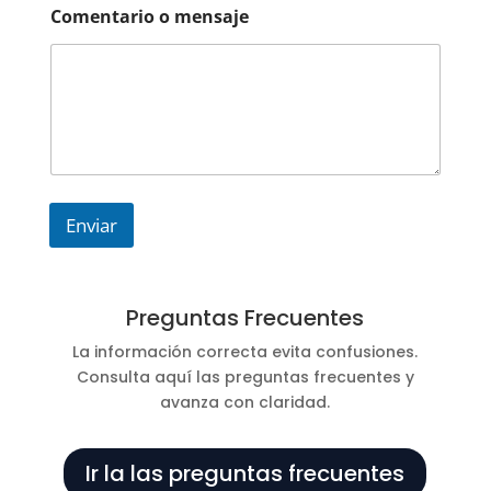
a
Comentario o mensaje
r
i
o
C
o
r
r
e
o
m
Enviar
e
n
s
a
Preguntas Frecuentes
j
e
La información correcta evita confusiones.
Consulta aquí las preguntas frecuentes y
avanza con claridad.
Ir la las preguntas frecuentes